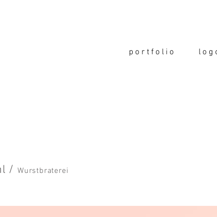
p o r t f o l i o
l o g 
hl /
Wurstbraterei