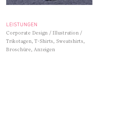
LEISTUNGEN
Corporate Design / Illustration /
Trikotagen, T-Shirts, Sweatshirts,
Broschüre, Anzeigen
KUNDE
Freies Fußball Kollektiv Piranhas
UMSETZUNG
Im Laufe der erfolgreichen 30-
jährigen Geschichte des
Freien Fußball Kollektivs »Piranhas«
konnten insgesamt sechs Deutsche
Alternative Meisterschaften