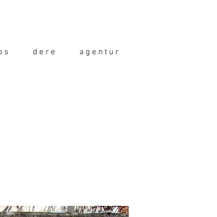
o s
d e r e
a g e n t u r