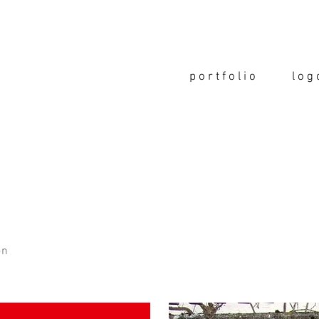
p o r t f o l i o
l o g 
ion