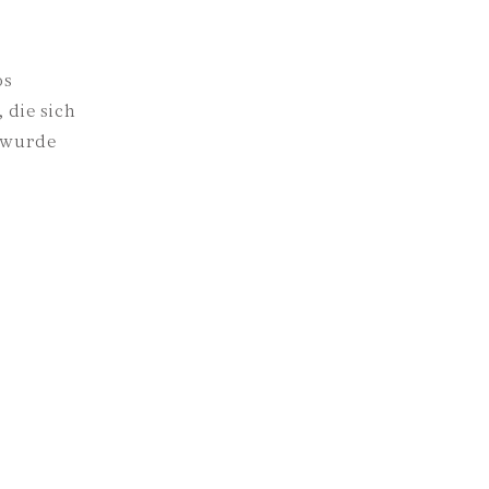
os
 die sich
e wurde