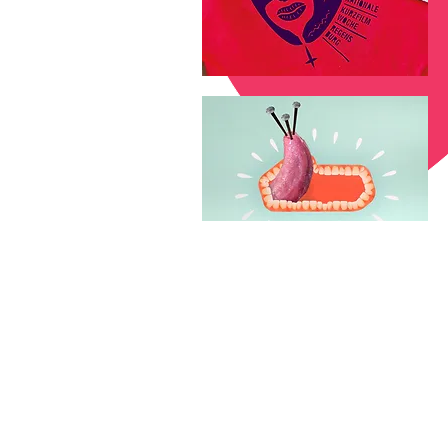
Graf
MDKW
Kitz