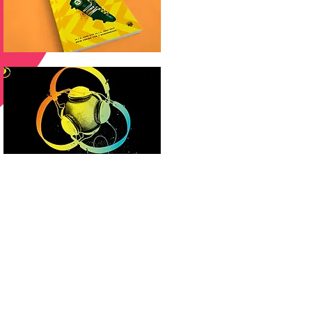
ik.Medien.Design
T. 0941 890 594 50
mann.Wiesinger